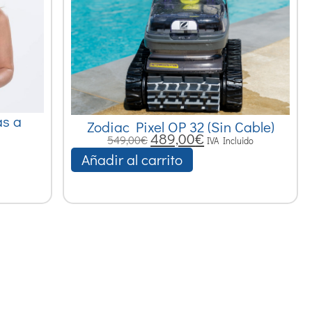
as a
Zodiac Pixel OP 32 (Sin Cable)
489,00
€
549,00
€
IVA Incluido
Añadir al carrito