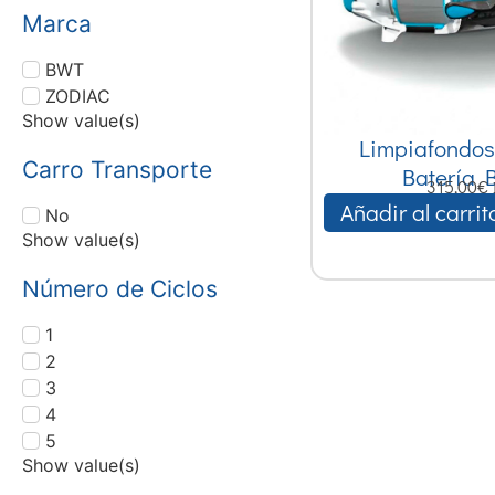
Marca
BWT
ZODIAC
Show value(s)
Limpiafondos
Carro Transporte
Batería
315,00
€
Añadir al carrit
No
Show value(s)
Número de Ciclos
1
2
3
4
5
Show value(s)