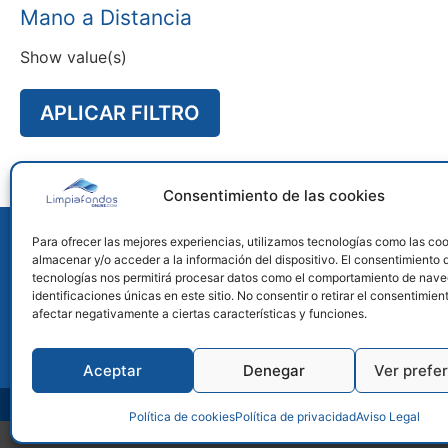
Mano a Distancia
Show value(s)
APLICAR FILTRO
Consentimiento de las cookies
La mejor tienda
Para ofrecer las mejores experiencias, utilizamos tecnologías como las co
Limpiafondos de piscinas
almacenar y/o acceder a la información del dispositivo. El consentimiento 
tecnologías nos permitirá procesar datos como el comportamiento de nave
Encontrarás el mejor asesoramiento sobre el
identificaciones únicas en este sitio. No consentir o retirar el consentimie
inf
limpiafondos que necesitas para tu piscina.
afectar negativamente a ciertas características y funciones.
Aceptar
Denegar
Ver prefe
Aviso Legal
Política de cookies
Política de privacidad
Aviso Legal