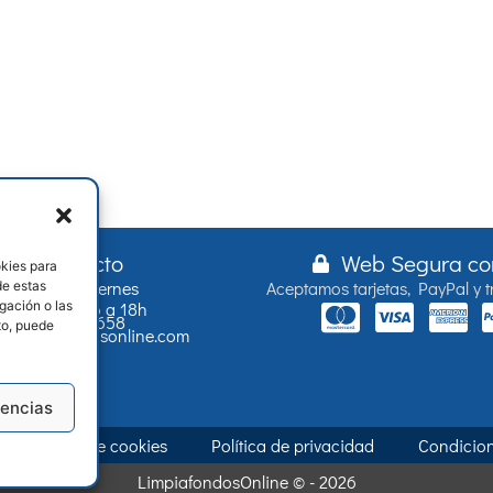
Contacto
Web Segura co
okies para
Lunes a Viernes
Aceptamos tarjetas, PayPal y t
de estas
gación o las
9 a 14h y 16 a 18h
658 187 658
nto, puede
o@limpiafondosonline.com
rencias
Política de cookies
Política de privacidad
Condicio
LimpiafondosOnline © - 2026