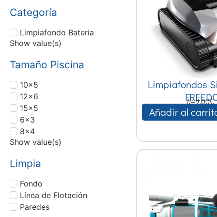
Categoría
Limpiafondo Bateria
Show value(s)
Tamaño Piscina
Limpiafondos S
10x5
FREED
12x6
649,00
€
15x5
Añadir al carrit
6x3
8x4
Show value(s)
Limpia
Fondo
Línea de Flotación
Paredes