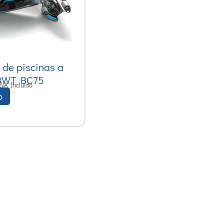
 de piscinas a
 BWT BC75
IVA Incluido
o