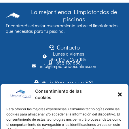
La mejor tienda Limpiafondos de
piscinas
Encontrarás el mejor asesoramiento sobre el limpiafondos
que necesitas para tu piscina.
Contacto
Lunes a Viernes
9 a 14h y 16 a 18h
658 187 658
info@limpiafondosonline.com
Web Segura con SSL
Aceptamos tarjetas, PayPal y transferencias
Consentimiento de las
cookies
Para ofrecer las mejores experiencias, utilizamos tecnologías como las
Páginas de interés
cookies para almacenar y/o acceder a la información del dispositivo. El
Auditoria Gratuita
consentimiento de estas tecnologías nos permitirá procesar datos como
el comportamiento de navegación o las identificaciones únicas en este
Plan Renove